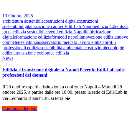
19 Ottobre 2025
architettura sostenibile
costruzioni digitali
costruzioni
sostenibili
digitalizzazione cantieri
Edil-Lab Napoli
edilizia 4.0
edilizia
green
edilizia sostenibile
eventi edilizia Napoli
fabbricazione
digitale
formazione edilizia
formedil napoli
innovazione edilizia
nuove
competenze edilizia
osservatorio mercato lavoro edilizia
profili
professionali edilizia
sostenibilità ambientale costruzioni
tecnologie
edilizia
transizione ecologica edilizia
News
Edilizia e transizione digitale: a Napoli l’evento Edil-Lab sulle
professioni del domani
Il 28 ottobre esperti e istituzioni a confronto Napoli – Martedì 28
ottobre 2025, a partire dalle ore 10:00, presso la sede di Edil-Lab in
via Leonardo Bianchi 36, si terrà l�
Continua a leggere