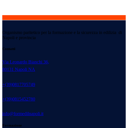
Organismo paritetico per la formazione e la sicurezza in edilizia di
Napoli e provincia
Contatti
Via Leonardo Bianchi 36,
80131 Napoli NA
+(39)0817705749
+(39)0815452780
info@formedilnapoli.it
Formazione