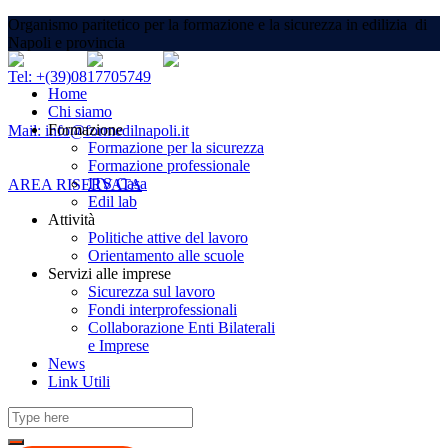
Organismo paritetico per la formazione e la sicurezza in edilizia di
Napoli e provincia
Tel: +(39)0817705749
Home
Chi siamo
Formazione
Mail: info@formedilnapoli.it
Formazione per la sicurezza
Formazione professionale
ITS Casa
AREA RISERVATA
Edil lab
Attività
Politiche attive del lavoro
Orientamento alle scuole
Servizi alle imprese
Sicurezza sul lavoro
Fondi interprofessionali
Collaborazione Enti Bilaterali
e Imprese
News
Link Utili