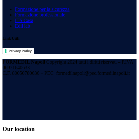
Formazione per la sicurezza
Formazione professionale
ITS Casa
Edil lab
Link Utili
Privacy Policy
FORMEDIL Napoli
Copyright 2024 tutti i diritti riservati – P.IVA
06971640633
C.F. 80050780636 – PEC
formedilnapoli@pec.formedilnapoli.it
Our location